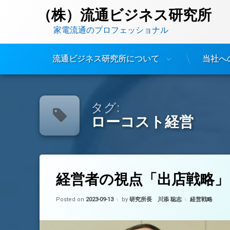
（株）流通ビジネス研究所
　　家電流通のプロフェッショナル
流通ビジネス研究所について
当社へ
コ
ン
テ
タグ:
ン
ローコスト経営
ツ
へ
ス
キ
ッ
(経営者の視点「出店戦略」)
コメントをどうぞ
タ
プ
経営者の視点「出店戦略」
グ
ローコスト経営
Updated on
2023-09-14
カテゴリー:
Posted on
2023-09-13
by
研究所長 川添 聡志
経営戦略
出店戦略