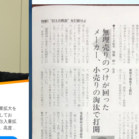
加藤修一
機械化
業拡大を
してお
仕入量拡
高度 …