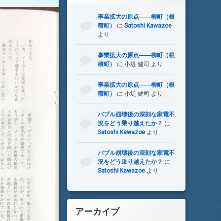
事業拡大の原点――柳町（根
積町）
に
Satoshi Kawazoe
より
事業拡大の原点――柳町（根
積町）
に
小堤 健司
より
事業拡大の原点――柳町（根
積町）
に
小堤 健司
より
バブル崩壊後の深刻な家電不
況をどう乗り越えたか？
に
Satoshi Kawazoe
より
バブル崩壊後の深刻な家電不
況をどう乗り越えたか？
に
Satoshi Kawazoe
より
アーカイブ