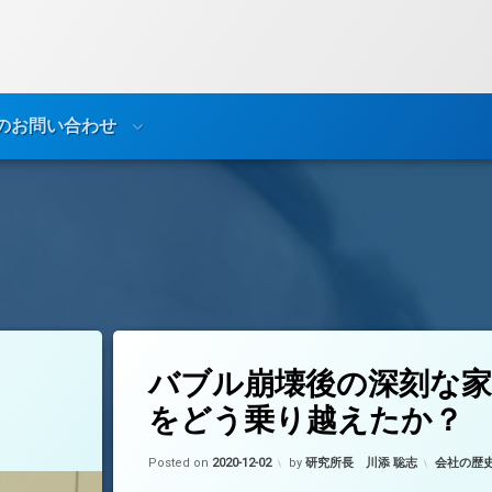
のお問い合わせ
バブル崩壊後の深刻な家電不況をどう乗り越えたか？
5件のコメント
タ
バブル崩壊後の深刻な家
グ
POS導入
をどう乗り越えたか？
ローコスト経営
Updated on
2022-04-13
カテゴリー
Posted on
2020-12-02
by
研究所長 川添 聡志
会社の歴