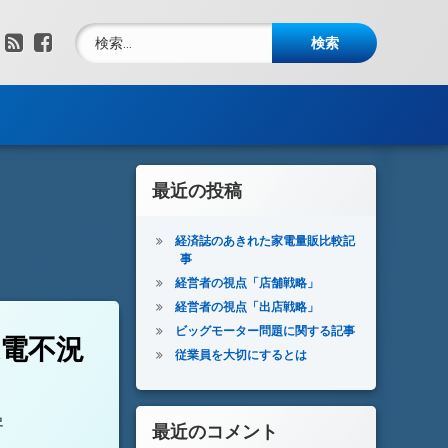
検索:
RSS
Facebook
最近の投稿
経済誌のあきれた家電量販比較記
事
経営者の視点「店舗戦略」
経営者の視点「出店戦略」
 への
ビッグモーター問題に関する記事
電不況
従業員を大切にするとは
:
史
最近のコメント