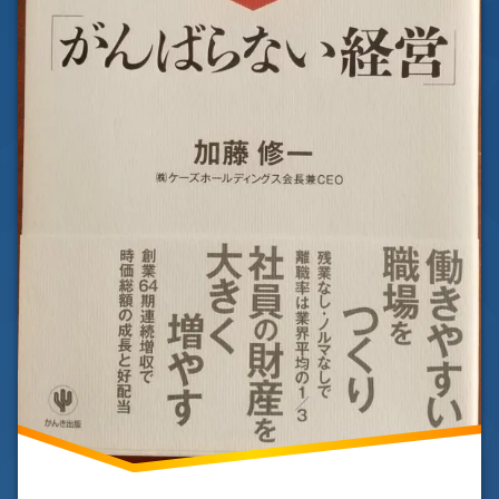
裕
が
生
ま
れ
る)