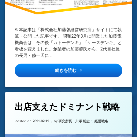
※本記事は「株式会社加藤馨経営研究所」サイトにて執
筆・公開した記事です。 昭和22年3月に開業した加藤電
機商会は、その後「カトーデンキ」「ケーズデンキ」と
看板を変えました。創業者の加藤馨氏から、2代目社長
の長男・修一氏に …
64期連続増収を実現した思考
続きを読む
タ
出店支えたドミナント戦略
コ
グ
メ
チ
ン
Updated on
2022-04-13
ェ
ト
カテゴリー:
Posted on
2021-02-12
by
研究所長 川添 聡志
経営戦略
ー
を
ン
ど