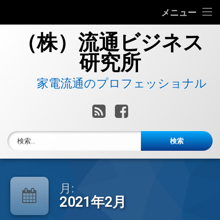
流通ビジネス研究所について
メニュー
コ
当社へのお問い合わせ
（株）流通ビジネス
ン
テ
研究所
ン
ツ
へ
　　家電流通のプロフェッショナル
ス
キ
RSS
Facebook
ッ
プ
検索:
月:
2021年2月