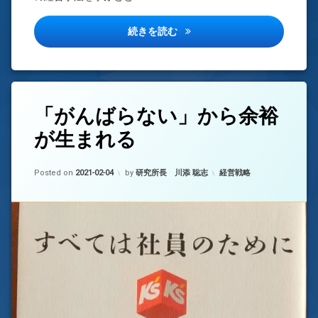
出店支えたドミナント戦略
続きを読む
タ
「がんばらない」から余裕
コ
グ
メ
が生まれる
が
ン
ん
ト
ば
を
Updated on
2022-07-12
カテゴリー:
ら
Posted on
ど
2021-02-04
by
研究所長 川添 聡志
経営戦略
な
う
い
ぞ
(「が
経
ん
営
ば
ら
経
な
営
い」
交
か
代
ら
余