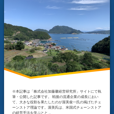
ス
う
ト
ぞ
(出
ア
店
理
支
論
え
た
ド
ド
ミ
ミ
ナ
ナ
ン
ン
ト
ト
戦
戦
略
略)
出
店
戦
略
※本記事は「株式会社加藤馨経営研究所」サイトにて執
筆・公開した記事です。 戦後の流通企業の成長におい
て、大きな役割を果たしたのが渥美俊一氏の掲げたチェ
ーンストア理論です。渥美氏は、米国式チェーンストア
の経営手法を学ぶとと …