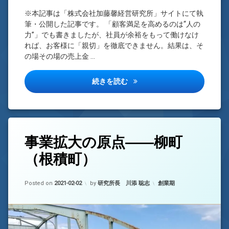
※本記事は「株式会社加藤馨経営研究所」サイトにて執
筆・公開した記事です。 「顧客満足を高めるのは“人の
力”」でも書きましたが、社員が余裕をもって働けなけ
れば、お客様に「親切」を徹底できません。結果は、そ
の場その場の売上金 …
「がんばらない」から余裕が生
続きを読む
タ
事
事業拡大の原点――柳町
3
グ
業
件
（根積町）
拡
柳
の
大
町
コ
の
事
メ
Updated on
2022-04-13
原
カテゴリー:
務
Posted on
ン
2021-02-02
by
研究所長 川添 聡志
創業期
点
所
ト
――
柳
根
町
積