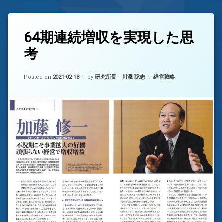
タ
64期連続増収を実現した思
コ
グ
メ
考
64
ン
期
ト
連
を
Updated on
2022-04-13
カテゴリー:
続
Posted on
ど
2021-02-18
by
研究所長 川添 聡志
経営戦略
増
う
収
ぞ
(64
期
不
連
況
続
拡
増
大
収
を
好
実
況
現
充
し
実
た
思
考)