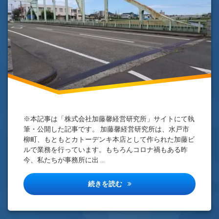
（根
町
積
町）
水
へ
浜
の
電
車
※本記事は「株式会社加藤馨経営研究所」サイトにて執
筆・公開した記事です。 加藤馨経営研究所は、水戸市
柳町、もともとカトーデンキ本店として作られた加藤ビ
ルで業務を行っています。もちろんコロナ禍もある昨
今、私たちが事務所に出 …
事業拡大の原点――柳町（根積
続きを読む