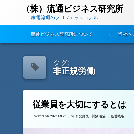
（株）流通ビジネス研究所
　　家電流通のプロフェッショナル
流通ビジネス研究所について
当社へ
コ
ン
テ
タグ:
ン
非正規労働
ツ
へ
ス
キ
ッ
(従業員を大切にするとは)
コメントをどうぞ
タ
プ
従業員を大切にするとは
グ
パート従業員
Updated on
2023-08-25
カテゴリー:
Posted on
2023-08-25
by
研究所長 川添 聡志
経営戦略
ブラック企業