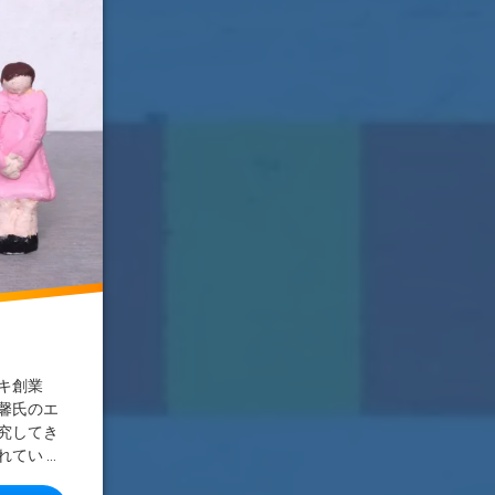
キ創業
馨氏のエ
究してき
てい …