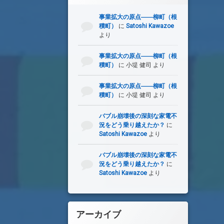
事業拡大の原点――柳町（根
積町）
に
Satoshi Kawazoe
より
事業拡大の原点――柳町（根
積町）
に
小堤 健司
より
事業拡大の原点――柳町（根
積町）
に
小堤 健司
より
バブル崩壊後の深刻な家電不
況をどう乗り越えたか？
に
Satoshi Kawazoe
より
バブル崩壊後の深刻な家電不
況をどう乗り越えたか？
に
Satoshi Kawazoe
より
アーカイブ