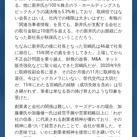
る。他に新井氏が100％株主のラ・ホールディングスも
ビックカメラの議決権を5.3%有しており、取締役ではな
い会長とはいえ、社内での権限は大きいはずだ。有報の
「関連当事者情報」を見ても、新井氏が支配する会社と
の取引金額は10億円を超える。その新井氏のお眼鏡にか
なった新社長が秋保氏ということだろう。
ちなみに新井氏の後に社長となった宮嶋氏は46歳で社長
に就任し、15年間その責を全うしてきた。上場してから
不正会計問題を乗り越え、財務の改善、M&A、ネット
販売強化などに取り組んできた宮嶋氏だが、2020年9月
に取締役副会長に退き、その2か月後の11月に取締役を
退任。今はビックカメラにいない。世代交代は大切だ
が、15年にわたる宮嶋氏の経験（成功失敗を含め）は引
き継がれず、筆者は単なる首の挿げ替えのような印象を
受けた。
創業者と会社の関係は難しい。ケーズデンキの場合、加
藤馨氏や加藤修一氏は経営手腕や営業戦略以上に「わが
社の信条」に代表される創業者精神が優れており、その
精神に基づいて経営されたことで、会社が発展した。そ
の意味では、いかに創業者精神を後世に引き継いでいく