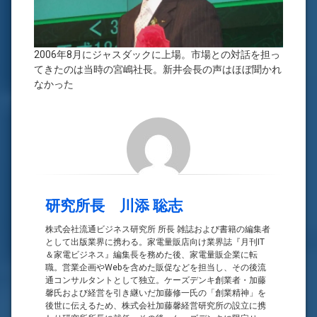
2006年8月にジャスダックに上場。市場との対話を担っ
てきたのは当時の宮嶋社長。新井会長の声はほぼ聞かれ
なかった
研究所長 川添 聡志
株式会社流通ビジネス研究所 所長 雑誌および書籍の編集者
として出版業界に携わる。家電量販店向け業界誌『月刊IT
＆家電ビジネス』編集長を務めた後、家電量販企業に転
職。営業企画やWebを含めた販促などを担当し、その後流
通コンサルタントとして独立。ケーズデンキ創業者・加藤
馨氏および経営を引き継いだ加藤修一氏の「創業精神」を
後世に伝えるため、株式会社加藤馨経営研究所の設立に携