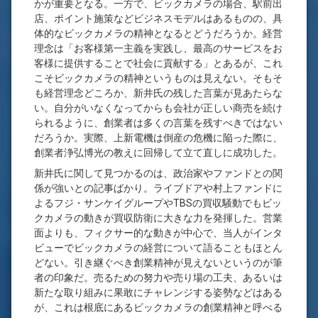
かが重要となる。一方で、ビックカメラの場合、駅前出
店、ポイント施策などビジネスモデルはあるものの、具
体的なビックカメラの精神となるとどうだろうか。経営
理念は「お客様第一主義を実践し、最高のサービスをお
客様に提供することで社会に貢献する」とあるが、これ
こそビックカメラの精神というものは見えない。そもそ
も経営理念どころか、新井氏の残した言葉が見あたらな
い。自分がいなくなってからも会社が正しい商売を続け
られるように、創業者は多くの言葉を残すべきではない
だろうか。実際、上新電機は倒産の危機に陥った際に、
創業者浄弘博光の教えに回帰して立て直しに成功した。
新井氏に関して見つかるのは、政治家やファンドとの関
係が強いとの記事ばかり。ライブドアや村上ファンドに
よるフジ・サンケイグループやTBSの買収騒動でもビッ
クカメラの動きが買収防衛に大きな力を発揮した。営業
面よりも、フィクサー的な動きが中心で、当人がインタ
ビューでビックカメラの経営について語ることもほとん
どない。引き継ぐべき創業精神が見えないというのが筆
者の印象だ。売るための努力や売り場の工夫、あるいは
新たな取り組みに果敢にチャレンジする姿勢などはある
が、これは根底にあるビックカメラの創業精神と呼べる