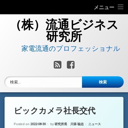
流通ビジネス研究所について
メニュー
コ
当社へのお問い合わせ
（株）流通ビジネス
ン
テ
研究所
ン
ツ
へ
　　家電流通のプロフェッショナル
ス
キ
RSS
Facebook
ッ
プ
検索:
ビックカメラ社長交代
Updated on
2022-09-05
カテゴリー:
Posted on
2022-08-30
by
研究所長 川添 聡志
ニュース