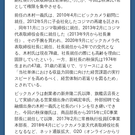
副社長の代表取締役2名体制だったが、今回は秋保氏1名
として権限を集中させる。
前任の木村一義氏は、2010年4月にビックカメラ顧問に
就任。2012年5月に子会社化したコジマの再建を託され
、同年11月にコジマ取締役に就任。2013年2月にコジマ
代表取締役会長に就任した（2013年9月から社長兼
任）。その手腕を買われ、2020年9月にビックカメラ代
表取締役社長に就任。社長就任から2年での交代とな
る。木村氏は現在78歳。社長就任の際にも高齢を理由に
固辞していたという。一方、新社長の秋保氏は1974年
生まれの47歳。31歳の若返りで、リリースによると
「当社単体における収益力回復に向けた経営課題の実行
スピードを高めるべく、経営体制の若返りを図るため」
とされている。
ビックカメラは創業者の新井隆二氏以降、旗艦店店長と
して実績のある営業畑出身の宮嶋宏幸氏、外部招聘で金
融畑出身の木村一義氏と社長のバトンを引き継いでき
た。今回の秋保徹氏は、商品部長から2015年にEC事業
部長に就任して以降、2017年2月に常務執行役員EC事業
本部長、2018年4月にビックカメラ楽天代表取締役社長
となるなど、ネット通販拡大、O2O（オンラインからリ