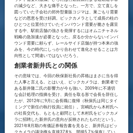
の減少など、大きな痛手となった。一方で、立て直しを
図っていた子会社の郊外型量販コジマは、巣ごもり需要
などの恩恵を受け好調。ビックカメラとして成長の柱の
ひとつと位置付けていたインバウンド需要が脆さを露呈
する中、駅前店舗の強さを発揮するにはオムニチャネル
戦略の急加速が必要となった。戻るか分からないインバ
ウンド需要に頼らず、レールサイド店舗が持つ本来の強
みを、今の時代にしっかり合わせて進化させることは方
向性として間違いではないだろう。
創業者新井氏との関係
その意味では、今回の秋保新社長の昇格はまさに当を得
た人事と言える。とはいえ、ビックカメラは、創業者で
ある新井隆二氏の影響力が今も強い。2009年に不適切
な会計処理の指摘を受け、責任を取る形で会長を辞任し
たが、2012年に9月に会長職に復帰（秋保氏は同じタイ
ミングで新任の執行役員に就任）。宮嶋氏から木村氏へ
の社長交代も、もともと顧問として木村氏をビックカメ
ラに招聘した新井氏の意向が反映されたものだという。
2021年8月期の有価証券報告書を見ると、新井氏はビッ
クカメラの議決権を直接37.8％、間接5.7％保有してい