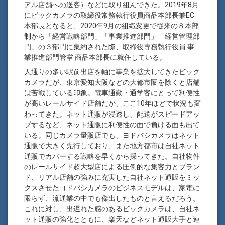
アル店舗への送客）などに取り組んできた。2019年8月
にビックカメラの取締役常務執行役員商品本部長兼EC
本部長となると、2020年9月の組織変更で従来の８本部
制から「経営戦略部門」「事業推進部門」「経営管理部
門」の３部門に集約された際、取締役専務執行役員 事
業推進部門管掌 商品本部長に就任している。
人通りの多い駅前出店を軸に事業を拡大してきたビック
カメラだが、東京愛知大阪などの大都市圏を除くと店舗
は苦戦している印象。電車通勤・通学客にとって利便性
が高いレールサイド店舗だが、ここ10年ほどで状況も変
わってきた。ネット通販が浸透し、配送がスピードアッ
プするなど、ネット通販に利便性の面で負ける面も出て
いる。同じカメラ量販店でも、ヨドバシカメラはネット
通販で大きく先行しており、また地方都市は自社ネット
通販でカバーする戦略を早くから採ってきた。自社物件
のレールサイド超大型店による圧倒的な集客力とブラン
ド、リアル店舗の強みに充実した自社ネット通販をミッ
クスさせたヨドバシカメラのビジネスモデルは、家電に
限らず、流通業の中でも傑出したものと言えるだろう。
これに対し、出遅れた感のあるビックカメラは、自社ネ
ット通販の強化とともに、楽天などネット通販大手と連