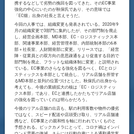
携するなどして劣勢の挽回を図ってきた。そのEC事業
強化の中心にいたのが秋保氏であり、その意味では
「EC畑」出身の社長と言えそうだ。
今回の人事では、組織変更も発表されている。2020年9
月の組織変更で3部門に集約したが、その部門制を廃止
し、経営企画本部、MD本部、EC・ロジスティックス本
部、関連事業本部、経営管理本部、内部統制本部の6本
部＋社長室、人財開発部に変更。リリースでは、「経営
陣・従業員との双方向の意思疎通をより促進する目的で
部門制を廃止、フラットな組織体制に変更」と説明され
ている。EC事業のさらなる強化を図るべく、ECとロジ
スティックスを本部として統合し、リアル店舗を所管す
るMD本部と並列の位置づけとした。秋保氏の出身から
考えても、今後の業績拡大の核は「EC・ロジスティッ
クス本部」であり、ECと連携したかたちでリアル店舗
の強化を図っていくのは明らかだろう。
今後のリアル店舗の出店も、駅の利用客数や物件の優劣
ではなく、スピード配送や店頭受け取り、リアル店舗連
携など、EC事業との親和性を軸に行われていくものと
予想される。ビックカメラにとって、コロナ禍はインバ
ウンド需要の激減、さらには行動自粛による通勤通学客