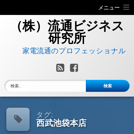
流通ビジネス研究所について
メニュー
コ
当社へのお問い合わせ
（株）流通ビジネス
ン
テ
研究所
ン
ツ
へ
　　家電流通のプロフェッショナル
ス
キ
RSS
Facebook
ッ
プ
検索:
タグ:
西武池袋本店