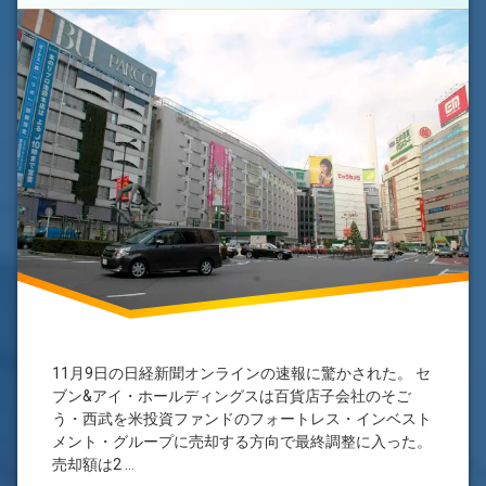
メ
ぞ
(ヨ
ラ
ド
バ
千
シ
葉
が
そ
西
ご
武・
う
そ
ご
西
う
武・
に
そご
出
う
店
へ)
西
武
池
袋
11月9日の日経新聞オンラインの速報に驚かされた。 セ
本
ブン&アイ・ホールディングスは百貨店子会社のそご
店
う・西武を米投資ファンドのフォートレス・インベスト
メント・グループに売却する方向で最終調整に入った。
売却額は2 …