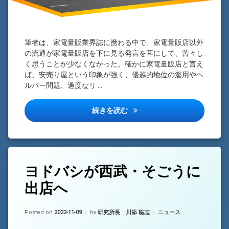
感)
筆者は、家電量販業界誌に携わる中で、家電量販店以外
の流通が家電量販店を下に見る発言を耳にして、苦々し
く思うことが少なくなかった。確かに家電量販店と言え
ば、安売り屋という印象が強く、優越的地位の濫用やヘ
ルパー問題、過度なリ …
池袋ヨドバシ出店についての雑
続きを読む
タ
ヨドバシが西武・そごうに
コ
グ
メ
出店へ
ヨ
ン
ド
ト
バ
を
Updated on
2022-11-10
カテゴリー:
シ
Posted on
ど
2022-11-09
by
研究所長 川添 聡志
ニュース
カ
う