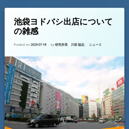
タ
池袋ヨドバシ出店について
コ
グ
メ
の雑感
ヨ
ン
ド
ト
バ
を
Updated on
2023-07-18
カテゴリー:
シ
Posted on
ど
2023-07-18
by
研究所長 川添 聡志
ニュース
カ
う
メ
ぞ
(池
ラ
袋
ヨ
西
ド
武
バ
池
シ
袋
出
本
店
店
に
つ
い
て
の
雑