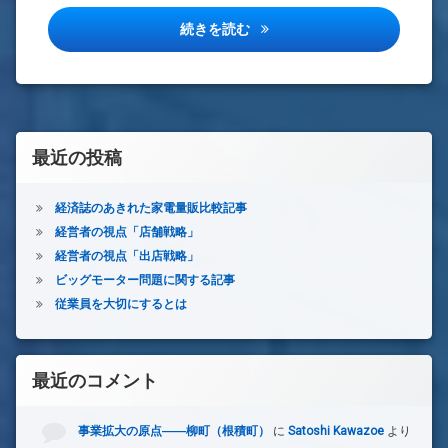
ヨドバシが西武・そごうに出店
続きを読む
最近の投稿
経済誌のあきれた家電量販比較記事
経営者の視点「店舗戦略」
経営者の視点「出店戦略」
ビッグモーター問題に関する記事
従業員を大切にするとは
最近のコメント
事業拡大の原点――柳町（根積町）
に
Satoshi Kawazoe
より